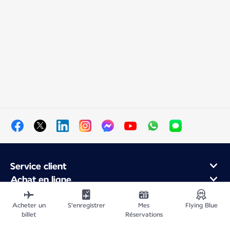
Service client
Achat en ligne
Programme de fidélité et partenaires
À propos d'Air France
Acheter un
S'enregistrer
Mes
Flying Blue
billet
Réservations
Application Mobile Air France