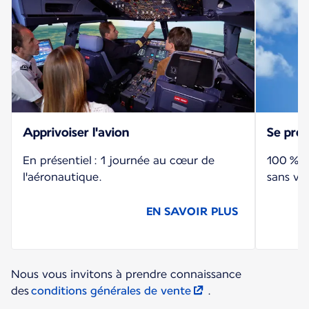
Apprivoiser l'avion
Se pré
En présentiel : 1 journée au cœur de
100 % à 
l'aéronautique.
sans vo
EN SAVOIR PLUS
Nous vous invitons à prendre connaissance
des
conditions générales de vente
.