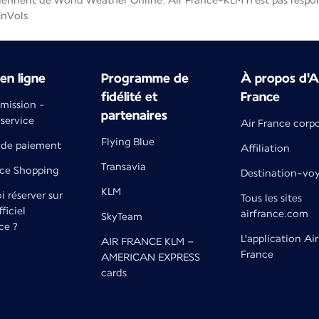
iennent de World Weather Online. Air France-KLM n'est pas respons
EnVols
en ligne
Programme de
À propos d'A
fidélité et
France
émission -
partenaires
 service
Air France corp
Flying Blue
de paiement
Affiliation
Transavia
nce Shopping
Destination-vo
KLM
 réserver sur
Tous les sites
fficiel
airfrance.com
SkyTeam
ce ?
L'application Air
AIR FRANCE KLM –
France
AMERICAN EXPRESS
cards