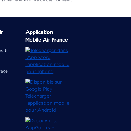
able de la fiabilité de ces données.
ir
Application
Mobile Air France
orate
yage