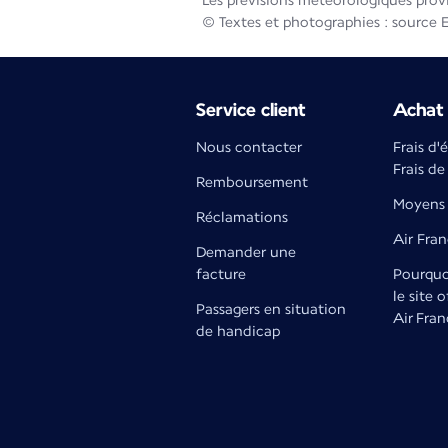
Les prévisions météorologiques prov
© Textes et photographies : source 
Service client
Achat 
Nous contacter
Frais d'
Frais de
Remboursement
Moyens 
Réclamations
Air Fra
Demander une
facture
Pourquoi
le site o
Passagers en situation
Air Fran
de handicap