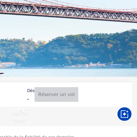
Dès
Réserver un vol
22°C
Août