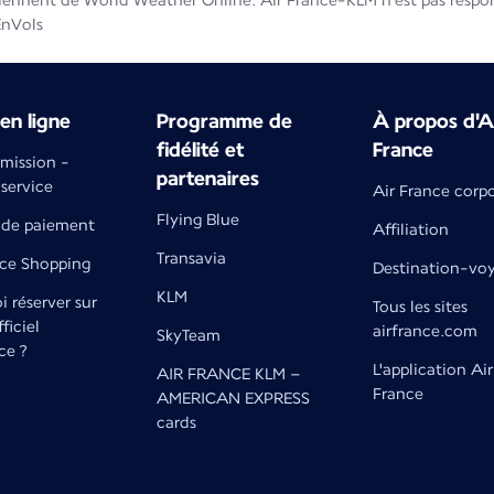
iennent de World Weather Online. Air France-KLM n'est pas respons
EnVols
en ligne
Programme de
À propos d'A
fidélité et
France
émission -
partenaires
 service
Air France corp
Flying Blue
de paiement
Affiliation
Transavia
nce Shopping
Destination-vo
KLM
 réserver sur
Tous les sites
fficiel
airfrance.com
SkyTeam
ce ?
L'application Air
AIR FRANCE KLM –
France
AMERICAN EXPRESS
cards