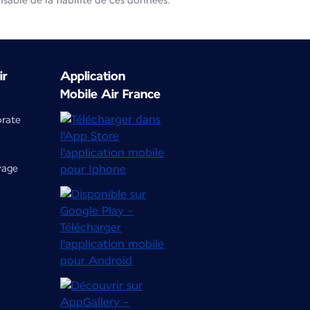
able de la fiabilité de ces données.
ir
Application
Mobile Air France
orate
yage