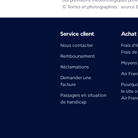
Les prévisions météorologiques prov
© Textes et photographies : source 
Service client
Achat 
Nous contacter
Frais d'
Frais de
Remboursement
Moyens 
Réclamations
Air Fra
Demander une
facture
Pourquoi
le site o
Passagers en situation
Air Fran
de handicap