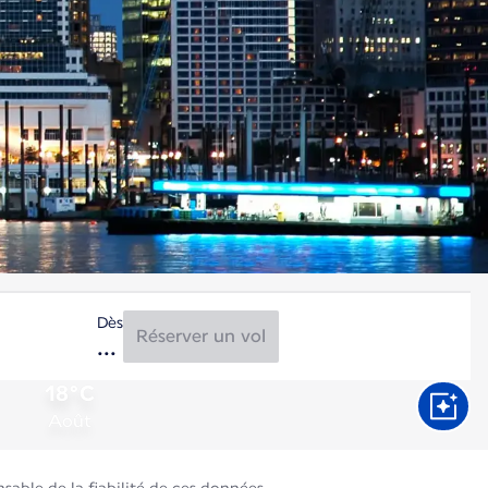
Dès
Réserver un vol
18°C
Août