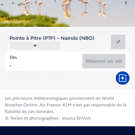
Kenya
Pointe à Pitre (PTP) - Nairobi (NBO)
Nairobi
Dès
18°C
Kenya
Réserver un vol
Durée du vol
Août
Les prévisions météorologiques proviennent de World
Weather Online. Air France-KLM n'est pas responsable de la
fiabilité de ces données.
© Textes et photographies : source EnVols