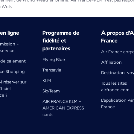
iennent de World Weather Online. Air France-KLM n'est pas respons
EnVols
en ligne
Programme de
À propos d'A
fidélité et
France
émission -
partenaires
 service
Air France corp
Flying Blue
de paiement
Affiliation
Transavia
nce Shopping
Destination-vo
KLM
 réserver sur
Tous les sites
fficiel
airfrance.com
SkyTeam
ce ?
L'application Air
AIR FRANCE KLM –
France
AMERICAN EXPRESS
cards