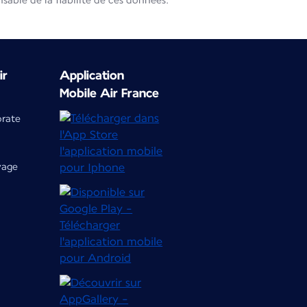
able de la fiabilité de ces données.
ir
Application
Mobile Air France
orate
yage