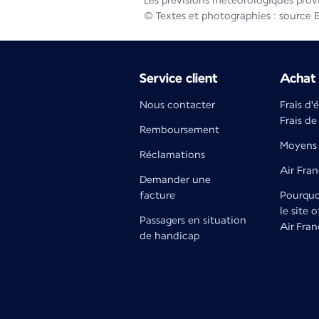
Les prévisions météorologiques prov
© Textes et photographies : source 
Service client
Achat 
Nous contacter
Frais d'
Frais de
Remboursement
Moyens 
Réclamations
Air Fra
Demander une
facture
Pourquoi
le site o
Passagers en situation
Air Fran
de handicap